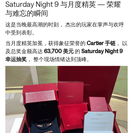
Saturday Night 9 与月度精英 — 荣耀
与难忘的瞬间
这是当晚最高潮的时刻， 杰出的玩家在掌声与欢呼
中受到表彰。
当月度精英加冕，获得象征荣誉的
Cartier 手链
， 以
及总奖金额高达
63,700 美元
的
Saturday Night 9
幸运抽奖
， 整个现场情绪达到顶峰。