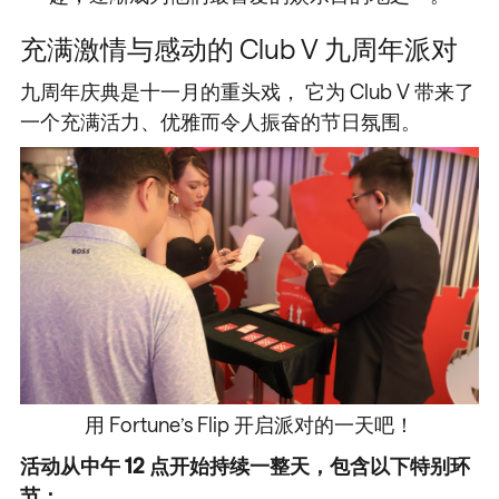
充满激情与感动的 Club V 九周年派对
九周年庆典是十一月的重头戏， 它为 Club V 带来了
一个充满活力、优雅而令人振奋的节日氛围。
用 Fortune’s Flip 开启派对的一天吧！
活动从中午 12 点开始持续一整天，包含以下特别环
节：