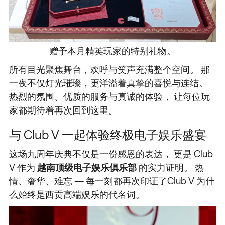
赠予本月精英玩家的特别礼物。
所有目光聚焦舞台，欢呼与笑声充满整个空间。 那
一夜不仅灯光璀璨，更洋溢着真挚的喜悦与连结。
热烈的氛围、优质的服务与真诚的体验， 让每位玩
家都期待着再次回到这里。
与 Club V 一起体验终极电子娱乐盛宴
这场九周年庆典不仅是一份感恩的表达， 更是 Club
V 作为
越南顶级电子娱乐俱乐部
的实力证明。 热
情、奢华、难忘 — 每一刻都再次印证了Club V 为什
么始终是西贡高端娱乐的代名词。