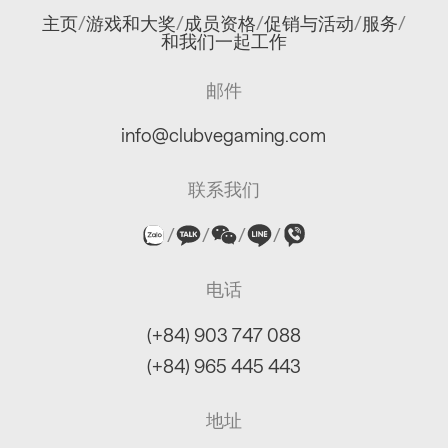
主页
/
游戏和大奖
/
成员资格
/
促销与活动
/
服务
/
和我们一起工作
邮件
info@clubvegaming.com
联系我们
/
/
/
/
电话
(+84) 903 747 088
(+84) 965 445 443
地址