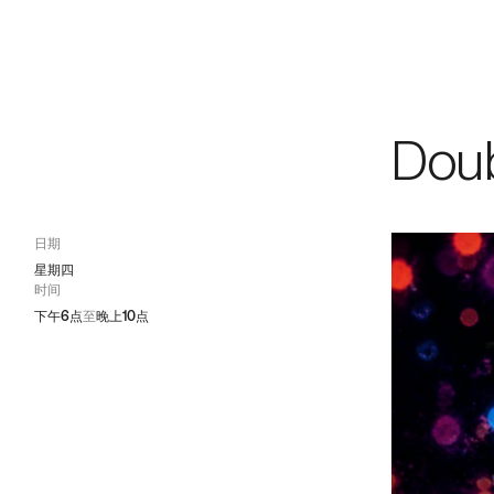
游戏介绍
/
V
会员
Doub
日期
星期四
时间
下午6点
至
晚上10点