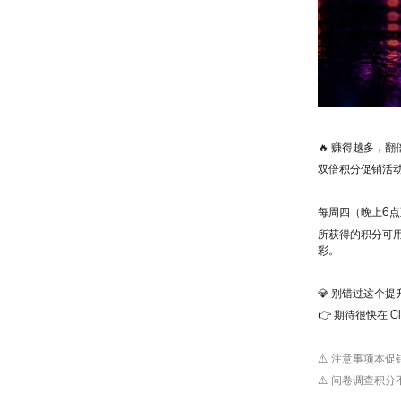
🔥 赚得越多，
双倍积分促销活动将
每周四（晚上6点
所获得的积分可用
彩。
💎 别错过这个
👉 期待很快在 C
⚠️ 注意事项本
⚠️ 问卷调查积