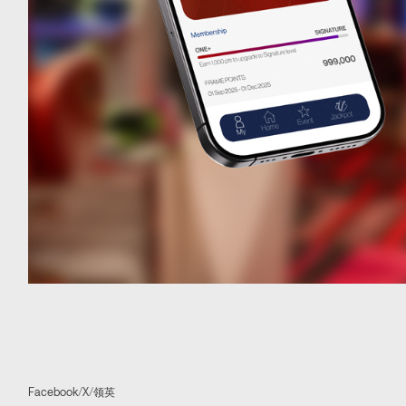
Facebook
/
X
/
领英