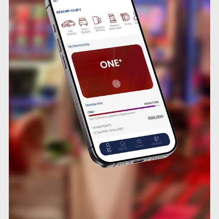
/
/
/
/