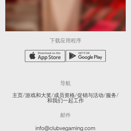
下载应用程序
导航
主页
/
游戏和大奖
/
成员资格
/
促销与活动
/
服务
/
和我们一起工作
邮件
info@clubvegaming.com