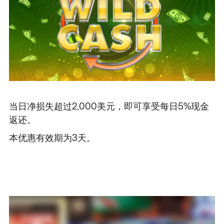
当日净损失超过2,000美元，即可享受每日5%现金
返还。
本优惠有效期为3天。