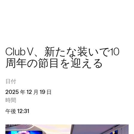
日本語
メニュー
閉じる
En
한국어
中文
Club V、新たな装いで10
周年の節目を迎える
日付
2025 年 12 月 19 日
時間
午後 12:31