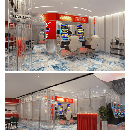
/
/
/
/