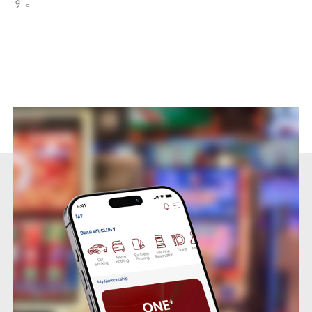
す。
/
/
/
/