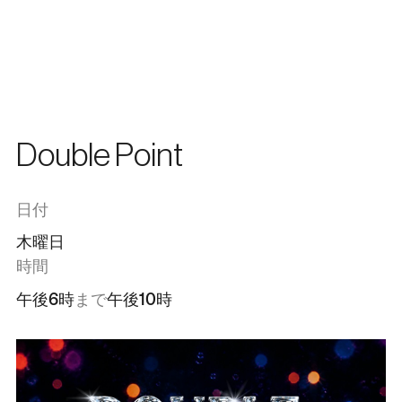
日本語
メニュー
閉じる
En
한국어
中文
Double Point
日付
木曜日
時間
午後6時
まで
午後10時