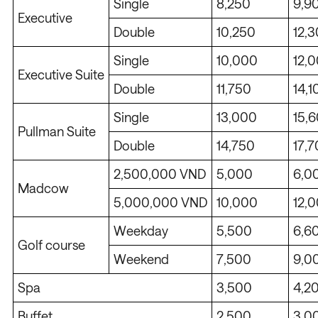
Single
8,250
9,9
Executive
Double
10,250
12,
Single
10,000
12,
Executive Suite
Double
11,750
14,1
Single
13,000
15,
Pullman Suite
Double
14,750
17,
2,500,000 VND
5,000
6,0
Madcow
5,000,000 VND
10,000
12,
Weekday
5,500
6,6
Golf course
Weekend
7,500
9,0
Spa
3,500
4,2
Buffet
2,500
3,0