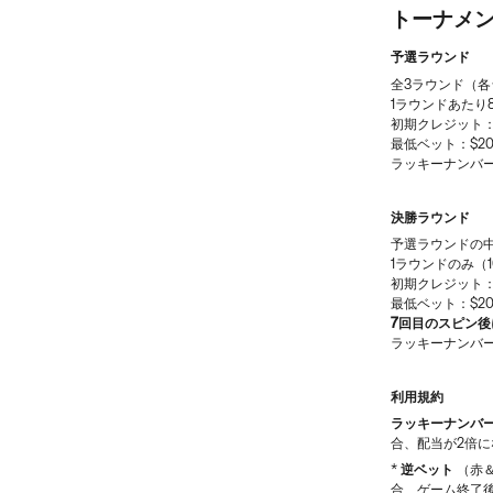
トーナメ
予選ラウンド
全3ラウンド（各
1ラウンドあたり
初期クレジット：8
最低ベット：$2
ラッキーナンバ
決勝ラウンド
予選ラウンドの
1ラウンドのみ（
初期クレジット：1
最低ベット：$2
7回目のスピン後
ラッキーナンバ
利用規約
ラッキーナンバ
合、配当が2倍
*
逆ベット
（赤
合、ゲーム終了後