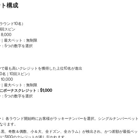
ント構成
ラウンド10名）
8回スピン
,000
0｜最大ベット：無制限
ー：5つの数字を選択
中で最も高いクレジットを獲得した上位10名が進出
10名｜10回スピン）
0,000
0｜最大ベット：無制限
にボーナスクレジット：$1,000
ー：5つの数字を選択
ー：
各ラウンド開始時にお客様がラッキーナンバーを選択。シングルナンバーベッ
になります。
＆黒、奇数＆偶数、小＆大、全ドズン、全カラム）が検出され、かつ差額が最低ベッ
に$100のクレジットが差し引かれます。