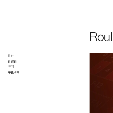
ゲーム
/
Vメンバ
Roul
日付
日曜日
時間
午後4時