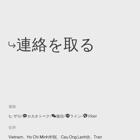
連絡を取る
連絡
ザロ
/
カカオトーク
/
微信
/
ライン
/
Viber
住所
Vietnam、Ho Chi Minh市1区、Cau Ong Lanh坊、Tran