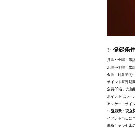
✨
登録条
月曜〜火曜：累
水曜〜木曜：累計
金曜：対象期間中
ポイント算定期間
定員30名、先着
ポイントはルー
アンケートポイ
✨
登録費：現金$
イベント当日に
無断キャンセル