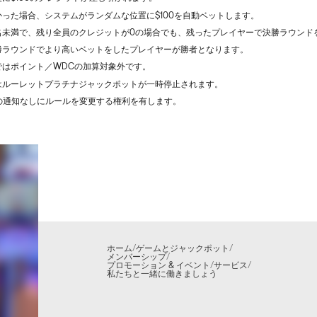
った場合、システムがランダムな位置に$100を自動ベットします。
0名未満で、残り全員のクレジットが0の場合でも、残ったプレイヤーで決勝ラウンド
勝ラウンドでより高いベットをしたプレイヤーが勝者となります。
ではポイント／WDCの加算対象外です。
はルーレットプラチナジャックポットが一時停止されます。
事前の通知なしにルールを変更する権利を有します。
ホーム
/
ゲームとジャックポット
/
メンバーシップ
/
プロモーション & イベント
/
サービス
/
私たちと一緒に働きましょう