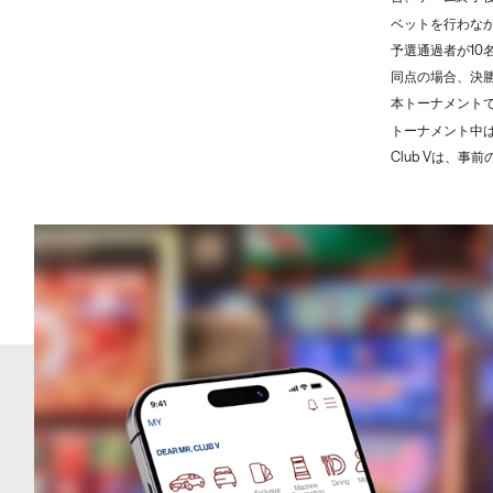
ベットを行わなか
予選通過者が1
同点の場合、決
本トーナメント
トーナメント中
Club Vは、