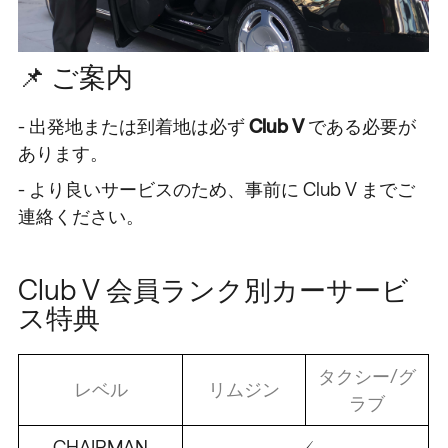
📌 ご案内
- 出発地または到着地は必ず
Club V
である必要が
あります。
- より良いサービスのため、事前に Club V までご
連絡ください。
Club V 会員ランク別カーサービ
ス特典
タクシー/グ
レベル
リムジン
ラブ
CHAIRMAN
✓