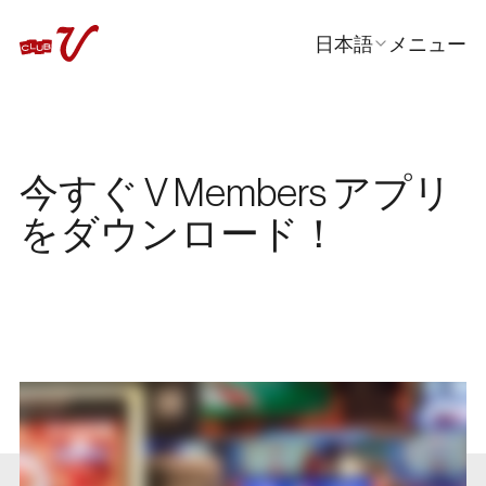
日本語
メニュー
閉じる
En
한국어
中文
今すぐ V Members アプリ
をダウンロード！