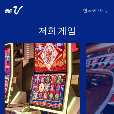
한국어
메뉴
닫기
En
저희 게임
日本語
中文