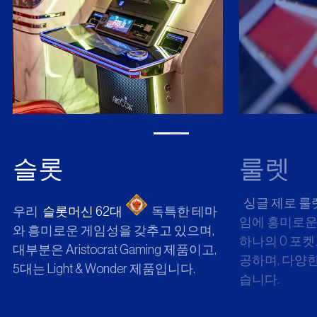
슬롯
룰렛
싱글 제로 룰렛
우리
슬롯머신 62대
독특한 테마
임에 흥미로운
와 흥미로운 게임성을 갖추고 있으며,
하나의 0 포켓
대부분은 Aristocrat Gaming 제품이고,
공하며, 다양한
5대는 Light & Wonder 제품입니다.
습니다.