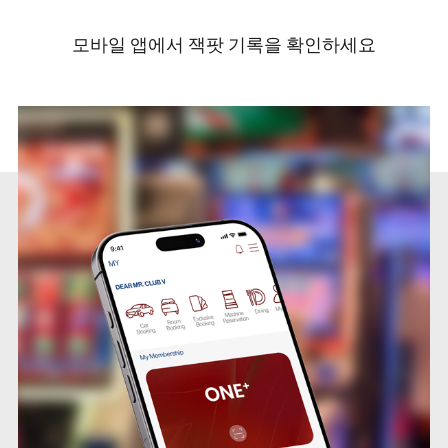
모바일 앱에서 잭팟 기록을 확인하세요
/
/
/
/