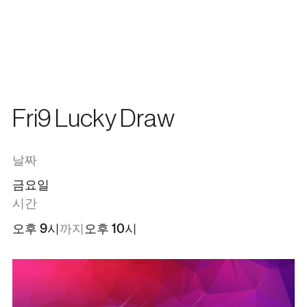
한국어
메뉴
닫기
En
日本語
中文
Fri9 Lucky Draw
날짜
금요일
시간
오후 9시
까지
오후 10시