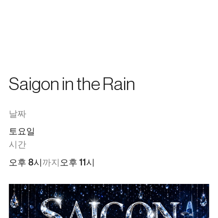
한국어
메뉴
닫기
En
日本語
中文
Saigon in the Rain
날짜
토요일
시간
오후 8시
까지
오후 11시